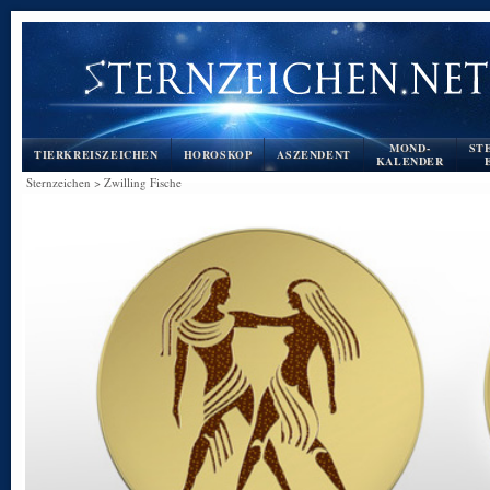
MOND-
ST
TIERKREISZEICHEN
HOROSKOP
ASZENDENT
KALENDER
Sternzeichen
>
Zwilling Fische