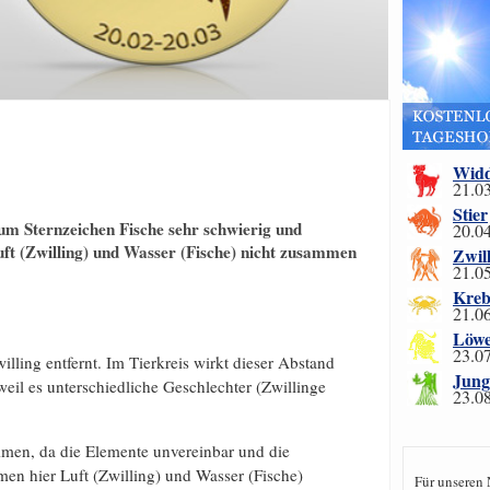
Wid
21.03
Stier
um Sternzeichen Fische sehr schwierig und
20.04
uft (Zwilling) und Wasser (Fische) nicht zusammen
Zwil
21.05
Kreb
21.06
Löw
23.07
ling entfernt. Im Tierkreis wirkt dieser Abstand
Jung
eil es unterschiedliche Geschlechter (Zwillinge
23.08
mmen, da die Elemente unvereinbar und die
en hier Luft (Zwilling) und Wasser (Fische)
Für unseren 