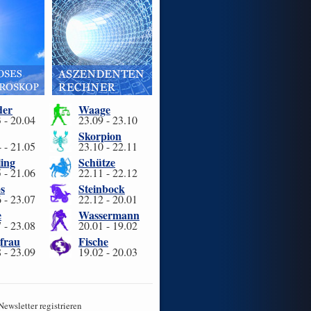
der
Waage
 - 20.04
23.09 - 23.10
Skorpion
 - 21.05
23.10 - 22.11
ling
Schütze
 - 21.06
22.11 - 22.12
s
Steinbock
 - 23.07
22.12 - 20.01
e
Wassermann
 - 23.08
20.01 - 19.02
frau
Fische
 - 23.09
19.02 - 20.03
Newsletter registrieren