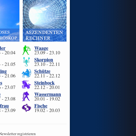
der
Waage
 - 20.04
23.09 - 23.10
Skorpion
 - 21.05
23.10 - 22.11
ling
Schütze
 - 21.06
22.11 - 22.12
s
Steinbock
 - 23.07
22.12 - 20.01
e
Wassermann
 - 23.08
20.01 - 19.02
frau
Fische
 - 23.09
19.02 - 20.03
Newsletter registrieren