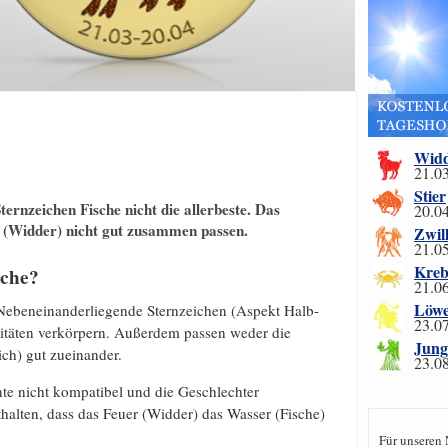
Wid
21.03
Stier
ernzeichen Fische nicht die allerbeste. Das
20.04
r (Widder) nicht gut zusammen passen.
Zwil
21.05
Kreb
sche?
21.06
Löw
 Nebeneinanderliegende Sternzeichen (Aspekt Halb-
23.07
laritäten verkörpern. Außerdem passen weder die
Jung
ch) gut zueinander.
23.08
te nicht kompatibel und die Geschlechter
thalten, dass das Feuer (Widder) das Wasser (Fische)
Für unseren 