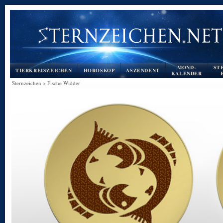
MOND-
ST
TIERKREISZEICHEN
HOROSKOP
ASZENDENT
KALENDER
Sternzeichen
>
Fische Widder